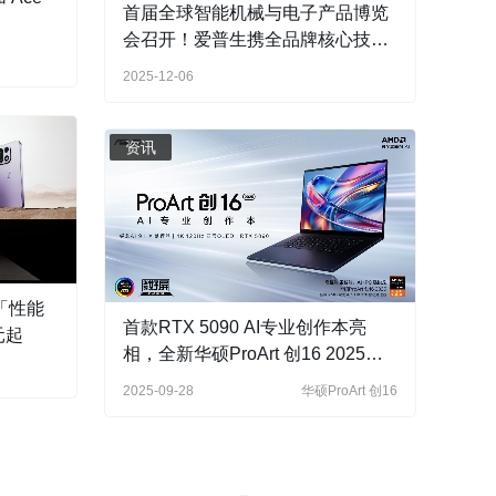
首届全球智能机械与电子产品博览
会召开！爱普生携全品牌核心技术
方案亮相
2025-12-06
资讯
，「性能
首款RTX 5090 AI专业创作本亮
 元起
相，全新华硕ProArt 创16 2025开
启预约
2025-09-28
华硕ProArt 创16
品博览
资讯
全球首发第五代骁龙8，一加 Ace
心技术