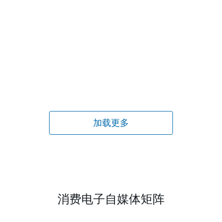
新高效办公装备，华硕灵耀
方案亮相
2025-12-06
25到手7091元
态适配多元场景，ROG幻X
28
资讯
能赋能无限可能
首款RTX 5090 AI专业创
相，全新华硕ProArt 创16 2
启预约
2025-09-28
华硕Pr
消费电子自媒体矩阵