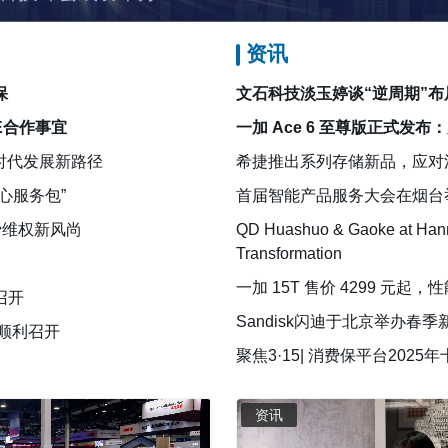
资讯
保
文石科技淡玉婷谈“逆周期”布
E合作事宜
一加 Ace 6 至尊版正式发
时代发展新路径
希捷推出系列存储新品，应对
心服务包”
首届智能产品服务大会在烟台
费维权新风尚
QD Huashuo & Gaoke at Hannove
Transformation
一加 15T 售价 4299 
召开
Sandisk闪迪于北京举办
顺利召开
聚焦3·15| 消费保平台202
资讯