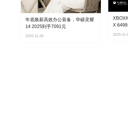
XBOX
年底焕新高效办公装备，华硕灵耀
X 64
14 2025到手7091元
2025-11-
2025-11-28
资讯
资讯
资讯
资讯
协同创新，智绘未来！华烁高科参
展2025全球智能机械与电子产品博
览会！
一加全新
2025-12-07
首销优
6个月前
资讯