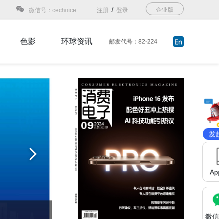
/
企业版
微信号：cechoice
注册
登录
色影
环球资讯
邮发代号：82-224
发
A
微信