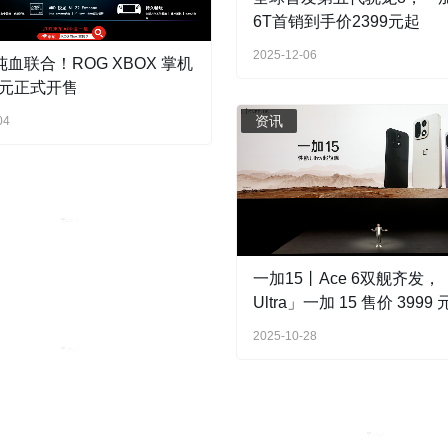
6T首销到手价2399元起
2025-12-06
纯血联合！ROG XBOX 掌机
99元正式开售
资讯
04
一加15丨Ace 6双舰齐发
Ultra」一加 15 售价 3999
2025-10-28
 Turbo 6 系列正式发布，
资讯
惠价1699元起
首届全球智能机械与电子产
会召开！爱普生携全品牌核