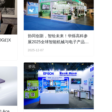
协同创新，智绘未来！华烁高科参
G幻X
展2025全球智能机械与电子产品博
览会！
2025-12-07
资讯
Ace