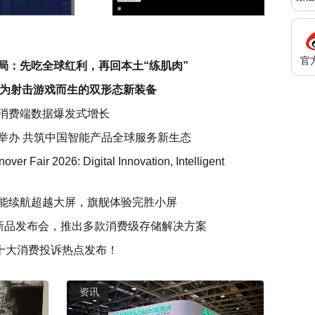
官
局：先吃全球红利，再回本土“练肌肉”
布：为射击游戏而生的双形态新装备
消费端数据爆发式增长
举办 共筑中国智能产品全球服务新生态
r Fair 2026: Digital Innovation, Intelligent
元起，性能续航超越大屏，旗舰体验完胜小屏
春季新品发布会，推出多款消费级存储解决方案
5年十大消费投诉热点发布！
资讯