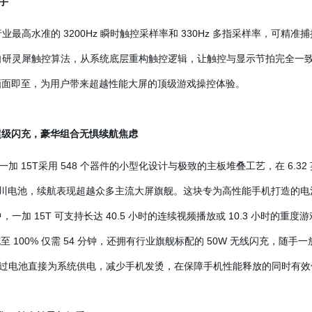
手
行业最高水准的 3200Hz 瞬时触控采样率和 330Hz 多指采样率，可
家自研灵犀触控算法，从系统底层重构触控逻辑，让触控与显示节拍完全一
、画面即至，为用户带来超越性能大屏的顶级游戏操控体验。
W 超级闪充，豪华组合无惧续航焦虑
 15T采用 548 个器件的小型化设计与极致的主板堆叠工艺，在 6.3
巨量冰川电池，续航表现超越众多主流大屏旗舰。这块专为高性能手机打造的电池
中，一加 15T 可支持长达 40.5 小时的连续视频播放或 10.3 小时的重
 充至 100% 仅需 54 分钟，还拥有行业旗舰标配的 50W 无线闪充，随手
过电池直接为系统供电，减少手机发烫，在保障手机性能释放的同时有效