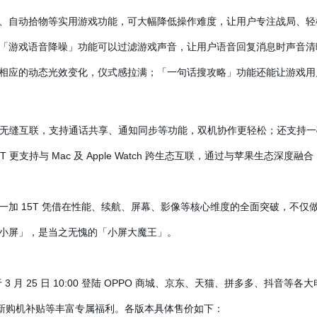
自动拾物等实用游戏功能，可大幅降低操作难度，让用户专注战局、轻松制胜
「游戏语音降噪」功能可以过滤游戏声音，让用户语音回复消息时声音清
相应的动态光效变化，仪式感拉满；「一句话搜攻略」功能还能让游戏用
e 原生级无缝互联，支持通话共享、通知同步等功能，双机协作更轻松；还支持一
5T 更支持与 Mac 及 Apple Watch 跨生态互联，通过与苹果生态深
一加 15T 凭借在性能、续航、屏幕、影像等核心维度的全面突破，不仅
小屏」，是当之无愧的「小屏大魔王」。
 3 月 25 日 10:00 登陆 OPPO 商城、京东、天猫、拼多多、抖音
换新购机补贴等丰富专属福利。各版本具体售价如下：