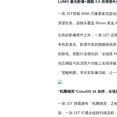
LUMO 凝光影像+旗舰 3.5 倍潜
一加 15T搭载 5000 万像素索尼超
潜望长焦，该镜头覆盖 85mm 黄
出色的影像硬件之外，一加 15T 还
有色彩真实、影调丰富的旗舰级画质
的肤色。搭配行业领先的「全链路 Pr
动态捕捉与实况照片功能上实现突破
「宽幅构图」等丰富影像功能，让一加
“机圈德芙”ColorOS 16 加持，
一加 15T 搭载拥有「机圈德芙」之
面，一加 15T 打通全链路扫描