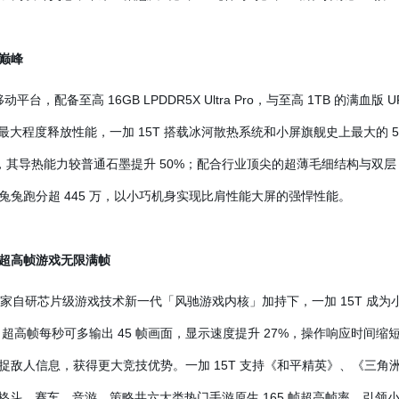
巅峰
动平台，配备至高 16GB LPDDR5X Ultra Pro，与至高 1TB 的满血版
为了最大程度释放性能，一加 15T 搭载冰河散热系统和小屏旗舰史上最大的 51
石墨，其导热能力较普通石墨提升 50%；配合行业顶尖的超薄毛细结构与双层 3
兔跑分超 445 万，以小巧机身实现比肩性能大屏的强悍性能。
超高帧游戏无限满帧
独家自研芯片级游戏技术新一代「风驰游戏内核」加持下，一加 15T 成为小
5 超高帧每秒可多输出 45 帧画面，显示速度提升 27%，操作响应时间缩短
敌人信息，获得更大竞技优势。一加 15T 支持《和平精英》、《三角洲行
A、格斗、赛车、音游、策略共六大类热门手游原生 165 帧超高帧率，引