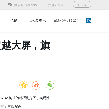
/
企业版
微信号：cechoice
注册
登录
色影
环球资讯
邮发代号：82-224
航超越大屏，旗
在 6.32 英寸的精巧机身下，实现性
可可」三款配色。