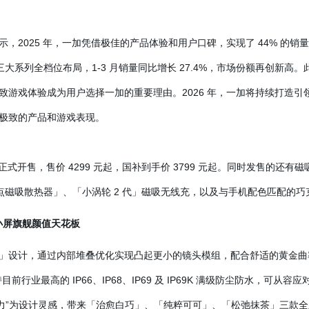
，2025 年，一加凭借极佳的产品体验和用户口碑，实现了 44% 的销量
o 三大系列全档位布局，1-3 月销量同比增长 27.4%，市场份额再创新
致游戏体验成为用户选择一加的重要理由。2026 年，一加将持续打造
极致的产品和游戏表现。
 10 点正式开售，售价 4299 元起，国补到手价 3799 元起。同时发售
冰点磁吸散热器」、「小涡轮 2 代」磁吸无线充，以及与手机配色匹配的
，小屏旗舰颜值天花板
eco」设计，通过内部堆叠优化实现凸起更小的镜头模组，配合舒适的黄金曲率大 
目前行业最高的 IP66、IP68、IP69 及 IP69K 满级防尘防水，可
巧克力”为设计灵感，带来「治愈白巧」、「纯粹可可」、「松弛抹茶」三款