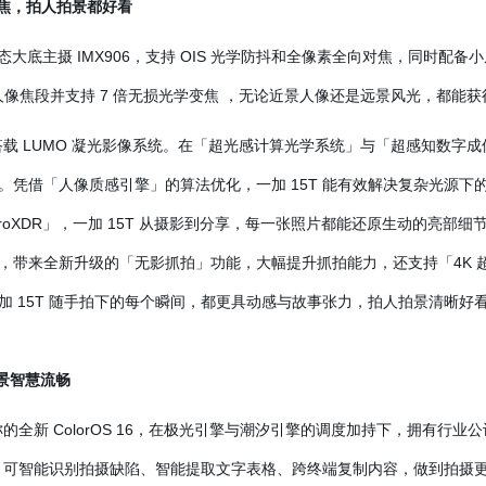
望长焦，拍人拍景都好看
动态大底主摄 IMX906，支持 OIS 光学防抖和全像素全向对焦，同时配备小屏手
金人像焦段并支持 7 倍无损光学变焦 ，无论近景人像还是远景风光，都能
搭载 LUMO 凝光影像系统。在「超光感计算光学系统」与「超感知数字成
。凭借「人像质感引擎」的算法优化，一加 15T 能有效解决复杂光源下
oXDR」，一加 15T 从摄影到分享，每一张照片都能还原生动的亮部细节
，带来全新升级的「无影抓拍」功能，大幅提升抓拍能力，还支持「4K 
 15T 随手拍下的每个瞬间，都更具动感与故事张力，拍人拍景清晰好
全场景智慧流畅
称的全新 ColorOS 16，在极光引擎与潮汐引擎的调度加持下，拥有行
流程，可智能识别拍摄缺陷、智能提取文字表格、跨终端复制内容，做到拍摄