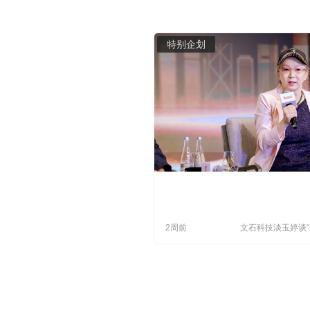
特别企划
2周前
文石科技淡玉婷谈
期”布局：先吃全
再回本土“练肌肉”