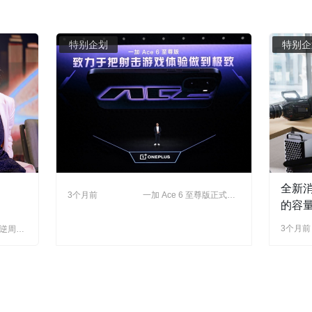
特别企划
特别企
全新
3个月前
一加 Ace 6 至尊版正式发
布：为射击游戏而生的双
的容
形态新装备
的性
3个月前
“逆周
和人
球红利，
求