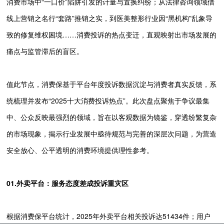
消费市场中“一口价”陷阱引发的计量与置换纠纷；从法律咨询领域借
线上营销之名行“套路”推销之实，到医美整形行业因“黑机构”乱象导
致的修复维权困境……消费投诉的热点变迁，直观映射出市场发展的
痛点与监管滞后的盲区。
值此节点，消费保基于平台年度投诉数据沉淀与消费者真实反馈，系
统梳理并发布“2025十大消费投诉热点”。此次盘点聚焦于争议最集
中、公众反映最强烈的领域，旨在以客观数据为镜鉴，穿透纷繁复杂
的市场现象，揭示行业发展中亟待规范与完善的深层次问题，为营造
安全放心、公平透明的消费环境提供理性参考。
01.
外卖平台：服务态度差成投诉重灾区
根据消费保平台统计，2025年外卖平台相关投诉达51434件；用户