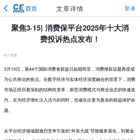
文章详情
登录
聚焦3·15| 消费保平台2025年十大消
费投诉热点发布！
4个月前
3月15日，第44个国际消费者权益日如期而至，消费维权议题再度成
为公共舆论的焦点。在数字经济与实体经济深度融合的背景下，消费
市场正经历着深刻的结构性变革，新型消费模式与商业业态的快速迭
代，在为经济增长注入活力的同时，也催生出更为复杂的权益保护命
题。
从平台经济领域因激烈竞争引发的“外卖大战”导致服务退化，到黄金