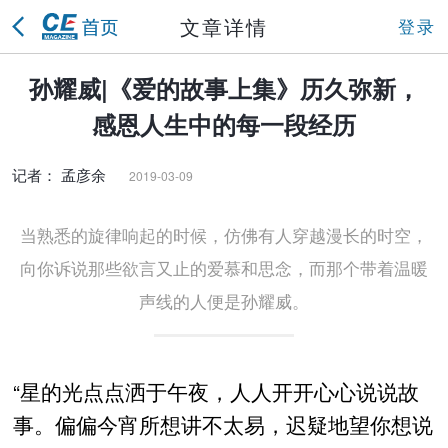
文章详情
登录
孙耀威|《爱的故事上集》历久弥新，
感恩人生中的每一段经历
记者： 孟彦余
2019-03-09
当熟悉的旋律响起的时候，仿佛有人穿越漫长的时空，
向你诉说那些欲言又止的爱慕和思念，而那个带着温暖
声线的人便是孙耀威。
“星的光点点洒于午夜，人人开开心心说说故
事。偏偏今宵所想讲不太易，迟疑地望你想说