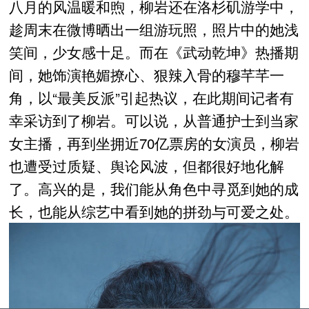
八月的风温暖和煦，柳岩还在洛杉矶游学中，
趁周末在微博晒出一组游玩照，照片中的她浅
笑间，少女感十足。而在《武动乾坤》热播期
间，她饰演艳媚撩心、狠辣入骨的穆芊芊一
角，以“最美反派”引起热议，在此期间记者有
幸采访到了柳岩。可以说，从普通护士到当家
女主播，再到坐拥近70亿票房的女演员，柳岩
也遭受过质疑、舆论风波，但都很好地化解
了。高兴的是，我们能从角色中寻觅到她的成
长，也能从综艺中看到她的拼劲与可爱之处。