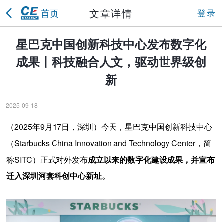
文章详情
登录
星巴克中国创新科技中心发布数字化
成果丨科技融合人文，驱动世界级创
新
2025-09-18
（2025年9月17日，深圳）今天，星巴克中国创新科技中心
（Starbucks China Innovation and Technology Center，简
称SITC）正式对外发布
成立以来的数字化建设成果，并宣布
迁入深圳河套科创中心新址。