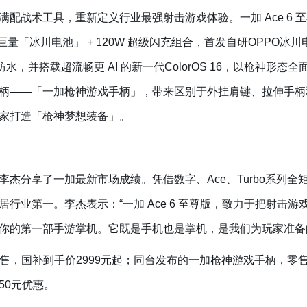
配战术工具，重新定义行业最强射击游戏体验。一加 Ace 6 
 超巨量「冰川电池」 + 120W 超级闪充组合，首发自研OPPO
9K满级防尘防水，并搭载超流畅更 AI 的新一代ColorOS 16，以枪
柄——「一加枪神游戏手柄」，带来区别于外挂肩键、拉伸手柄
家打造「枪神梦想装备」。
杰分享了一加最新市场成绩。凭借数字、Ace、Turbo系列
居行业第一。李杰表示：“一加 Ace 6 至尊版，致力于把射击
你的第一部手游掌机。它既是手机也是掌机，是我们为玩家准备
道开售，国补到手价2999元起；同台发布的一加枪神游戏手柄，零售价
50元优惠。