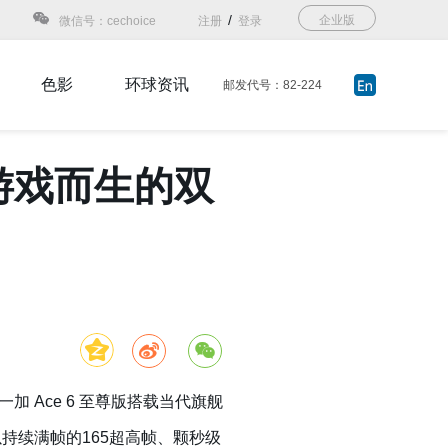
/
企业版
微信号：cechoice
注册
登录
色影
环球资讯
邮发代号：82-224
击游戏而生的双
加 Ace 6 至尊版搭载当代旗舰
持续满帧的165超高帧、颗秒级