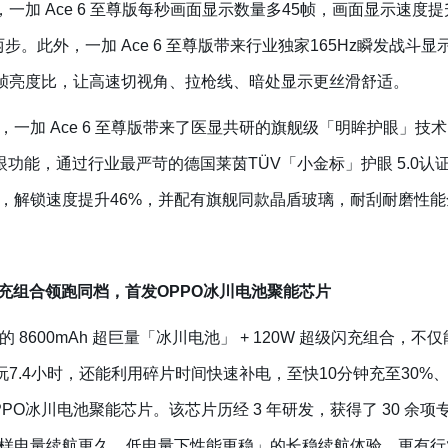
，一加 Ace 6 至尊版每秒画面显示数量多45帧，画面显示速度
步。此外，一加 Ace 6 至尊版带来行业独家165Hz瞬发战
%首帧亮度比，让高速切视角、拉枪线、暗处显示更丝滑舒适。
一加 Ace 6 至尊版带来了医显共研的旗舰级「明眸护眼」技术，
眼功能，通过行业最严苛的德国莱茵TÜV「小金标」护眼 5.0认证。
，解锁速度提升46%，并配有旗舰同款晶盾玻璃，耐刮耐磨性能
级闪充组合领跑同档，首发OPPO冰川电池聚能芯片
先的 8600mAh 超巨量「冰川电池」 + 120W 超级闪充组合
玩7.4小时，还能利用碎片时间快速补电，至快10分钟充至30%、
OPPO冰川电池聚能芯片。该芯片历经 3 年研发，获得了 30 
样电量续航更久、低电量下性能更稳」的长稳续航体验。更有行