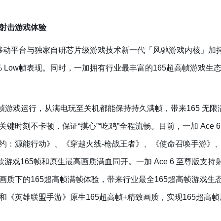
射击游戏体验
0移动平台与独家自研芯片级游戏技术新一代「风驰游戏内核」加持下，
1% Low帧表现。同时，一加拥有行业最丰富的165超高帧游戏
5超高帧游戏运行，从满电玩至关机都能保持持久满帧，带来165 无限
键时刻不卡顿，保证“摸心”“吃鸡”全程流畅。目前，一加 Ace 
约：源能行动》、《穿越火线-枪战王者》、《使命召唤手游》
游戏165帧和原生最高画质满血同开。一加 Ace 6 至尊版支
质下的165超高帧满帧体验，带来行业最全165超高帧游戏生态。
和《英雄联盟手游》原生165超高帧+精致画质，实现165超高