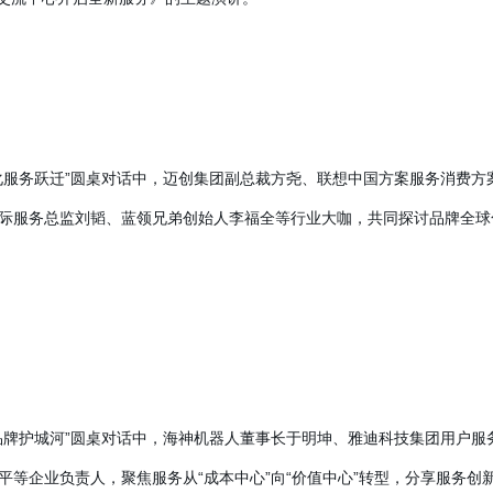
化服务跃迁”圆桌对话中，迈创集团副总裁方尧、联想中国方案服务消费方
际服务总监刘韬、蓝领兄弟创始人李福全等行业大咖，共同探讨品牌全球
品牌护城河”圆桌对话中，海神机器人董事长于明坤、雅迪科技集团用户服
平等企业负责人，聚焦服务从“成本中心”向“价值中心”转型，分享服务创