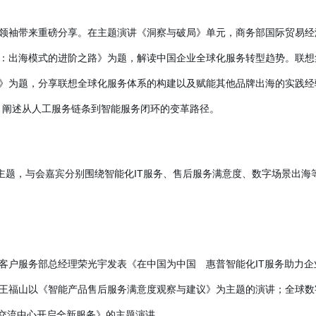
领袖带来重磅分享。
在主题演讲《洞察与破局》单元，商务部国际贸易经
：出海模式的进阶之路》为题，解读中国企业全球化服务转型趋势。联想
》为题，分享联想全球化服务体系的构建以及赋能其他品牌出海的实践经验
，阐述从人工服务链条到智能服务闭环的变革路径。
为主题，与会嘉宾分别围绕智能化IT服务、售后服务满意度、数字场景出
客户服务部总经理荣光宇发表《在中国为中国 惠普智能化IT服务助力
王福山以《智能产品售后服务满意度观察与建议》为主题的演讲；全球数
际交流中心开启全新服务》的主题演讲。