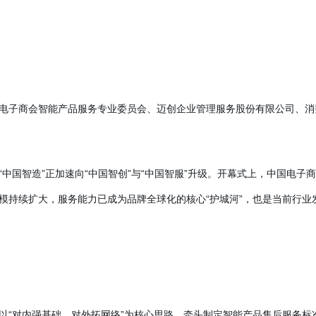
电子商会智能产品服务专业委员会、迈创企业管理服务股份有限公司、消
中国智造”正加速向“中国智创”与“中国智服”升级。开幕式上，中国电子
模持续扩大，服务能力已成为品牌全球化的核心“护城河”，也是当前行业
以“对内强基础、对外拓网络”为核心思路，牵头制定智能产品售后服务标