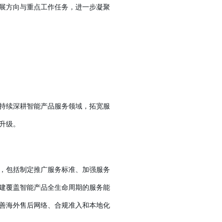
展方向与重点工作任务，进一步凝聚
持续深耕智能产品服务领域，拓宽服
升级。
，包括制定推广服务标准、加强服务
建覆盖智能产品全生命周期的服务能
善海外售后网络、合规准入和本地化