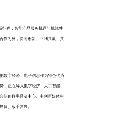
新征程，智能产品服务机遇与挑战并
合作为翼，协同创新、互利共赢，共
持把数字经济、电子信息作为特色优势
优势，正在导入数字经济、人工智能、
会信创数字经济中心、中创新媒体中
投资、放手发展。