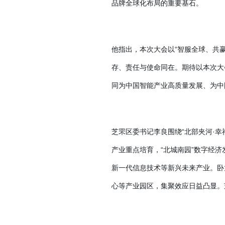
品牌全球化布局的重要基石。
他指出，本次大会以“智服全球、共
存、责任与使命同在。期待以本次大
同为中国智能产业高质量发展、为中
芝罘区委书记李良围绕“北部夹河·
产业重点培育，“北城南园”数字经
新一代信息技术等新兴未来产业。卧
心等产业园区，集聚效应日益凸显。