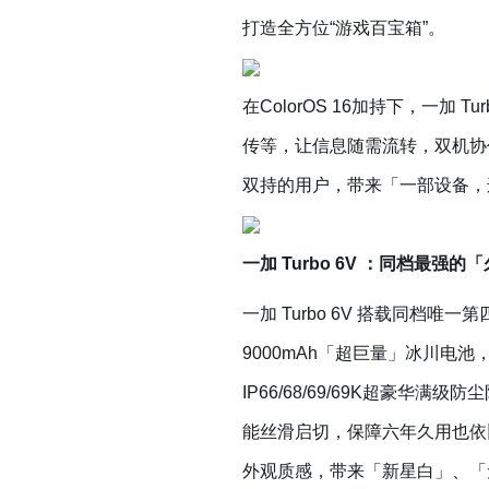
打造全方位“游戏百宝箱”。
在ColorOS 16加持下，一加
传等，让信息随需流转，双机协作更轻
双持的用户，带来「一部设备，
一加 Turbo 6V ：同档最强
一加 Turbo 6V 搭载同档唯一第
9000mAh「超巨量」冰川电池，
IP66/68/69/69K超豪华
能丝滑启切，保障六年久用也依旧流
外观质感，带来「新星白」、「