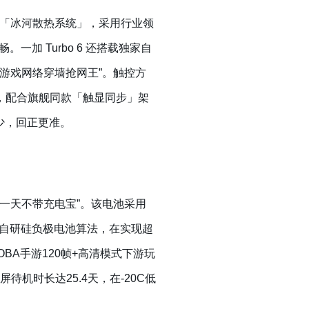
旗舰级「冰河散热系统」，采用行业领
加 Turbo 6 还搭载独家自
称“游戏网络穿墙抢网王”。触控方
样率，配合旗舰同款「触显同步」架
少，回正更准。
“出门一天不带充电宝”。该电池采用
与自研硅负极电池算法，在实现超
A手游120帧+高清模式下游玩
息屏待机时长达25.4天，在-20C低