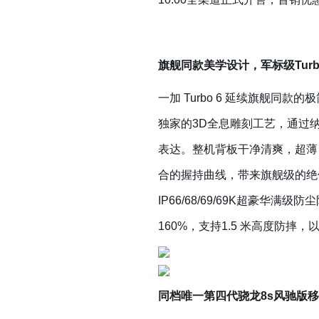
旗舰同款美学设计，军标级Tur
一加 Turbo 6 延续旗舰
独家的3D全息雕刻工艺，通过
表达。整机背板干净清爽，超薄「
合的握持曲线，带来旗舰级的绝佳
IP66/68/69/69K超豪华
160%，支持1.5 米高度防摔
同档唯一第四代骁龙8s风驰版移