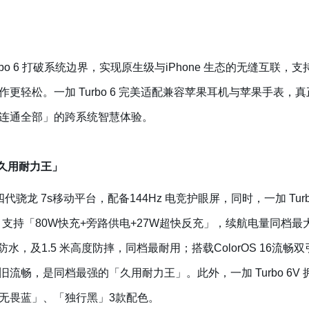
 Turbo 6 打破系统边界，实现原生级与iPhone 生态的无缝互
松。一加 Turbo 6 完美适配兼容苹果耳机与苹果手表，真正为选择
连通全部」的跨系统智慧体验。
的「久用耐力王」
四代骁龙 7s移动平台，配备144Hz 电竞护眼屏，同时，一加 Turbo 
支持「80W快充+旁路供电+27W超快反充」，续航电量同档最大；支
满级防尘防水，及1.5 米高度防摔，同档最耐用；搭载ColorOS 1
畅，是同档最强的「久用耐力王」。此外，一加 Turbo 6V 拥有与
无畏蓝」、「独行黑」3款配色。