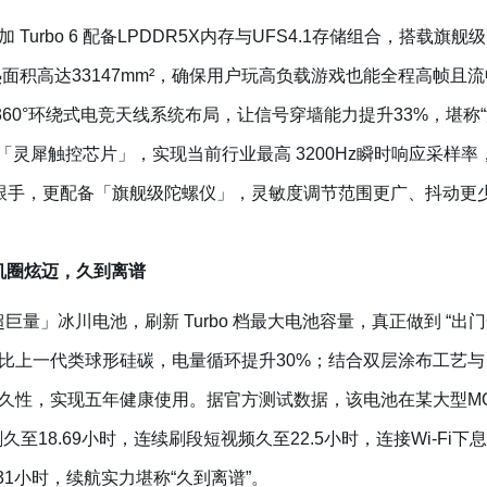
Turbo 6 配备LPDDR5X内存与UFS4.1存储组合，搭载
积高达33147mm²，确保用户玩高负载游戏也能全程高帧且流畅。一
合360°环绕式电竞天线系统布局，让信号穿墙能力提升33%，堪
家自研「灵犀触控芯片」，实现当前行业最高 3200Hz瞬时响应采
跟手，更配备「旗舰级陀螺仪」，灵敏度调节范围更广、抖动更
，机圈炫迈，久到离谱
0mAh「超巨量」冰川电池，刷新 Turbo 档最大电池容量，真正做到 
比上一代类球形硅碳，电量循环提升30%；结合双层涂布工艺
久性，实现五年健康使用。据官方测试数据，该电池在某大型MOB
剧久至18.69小时，连续刷段短视频久至22.5小时，连接Wi-Fi下
31小时，续航实力堪称“久到离谱”。