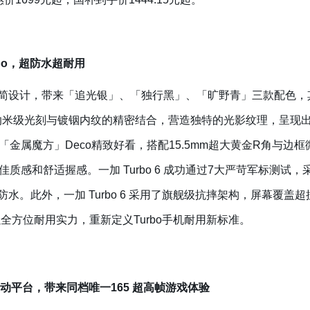
bo，超防水超耐用
同款的极简设计，带来「追光银」、「独行黑」、「旷野青」三款配
纳米级光刻与镀铟内纹的精密结合，营造独特的光影纹理，呈现
金属魔方」Deco精致好看，搭配15.5mm超大黄金R角与边
质感和舒适握感。一加 Turbo 6 成功通过7大严苛军标测试
满级防尘防水。此外，一加 Turbo 6 采用了旗舰级抗摔架构，屏幕
，以全方位耐用实力，重新定义Turbo手机耐用新标准。
动平台，带来同档唯一165 超高帧游戏体验