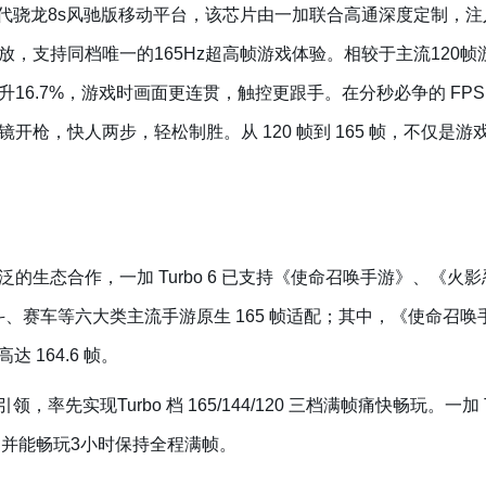
唯一第四代骁龙8s风驰版移动平台，该芯片由一加联合高通深度定制
，支持同档唯一的165Hz超高帧游戏体验。相较于主流120帧游
16.7%，游戏时画面更连贯，触控更跟手。在分秒必争的 FPS 游戏
开枪，快人两步，轻松制胜。从 120 帧到 165 帧，不仅是
生态合作，一加 Turbo 6 已支持《使命召唤手游》、《火影忍
斗、赛车等六大类主流手游原生 165 帧适配；其中，《使命召唤手游
 164.6 帧。
引领，率先实现Turbo 档 165/144/120 三档满帧痛快畅玩。一加
机，并能畅玩3小时保持全程满帧。