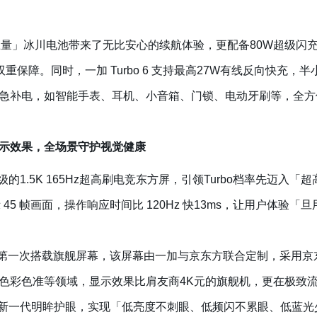
mAh「超巨量」冰川电池带来了无比安心的续航体验，更配备80W超
重保障。同时，一加 Turbo 6 支持最高27W有线反向快充，半小
急补电，如智能手表、耳机、小音箱、门锁、电动牙刷等，全方
示效果，全场景守护视觉健康
旗舰级的1.5K 165Hz超高刷电竞东方屏，引领Turbo档率先迈入「
示 45 帧画面，操作响应时间比 120Hz 快13ms，让用户体验
史以来第一次搭载旗舰屏幕，该屏幕由一加与京东方联合定制，采用
色彩色准等领域，显示效果比肩友商4K元的旗舰机，更在极致
 采用全新一代明眸护眼，实现「低亮度不刺眼、低频闪不累眼、低