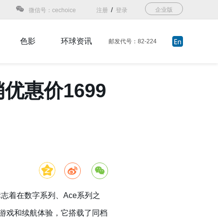
/
企业版
微信号：cechoice
注册
登录
色影
环球资讯
邮发代号：82-224
销优惠价1699
标志着在数字系列、Ace系列之
最强的游戏和续航体验，它搭载了同档