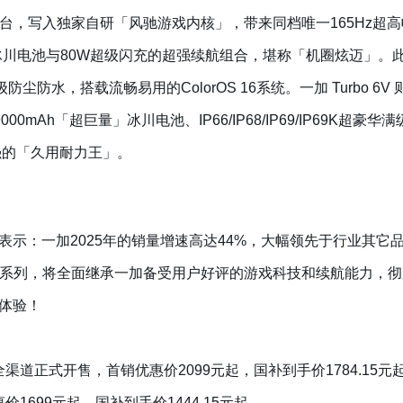
，写入独家自研「风驰游戏内核」，带来同档唯一165Hz超高帧游戏
冰川电池与80W超级闪充的超强续航组合，堪称「机圈炫迈」。此外，一
K超豪华满级防尘防水，搭载流畅易用的ColorOS 16系统。一加 Turbo 
9000mAh「超巨量」冰川电池、IP66/IP68/IP69/IP69K
最强的「久用耐力王」。
表示：一加2025年的销量增速高达44%，大幅领先于行业其它
o 系列，将全面继承一加备受用户好评的游戏科技和续航能力，彻底颠
体验！
:00全渠道正式开售，首销优惠价2099元起，国补到手价1784.15元起；
价1699元起，国补到手价1444.15元起。