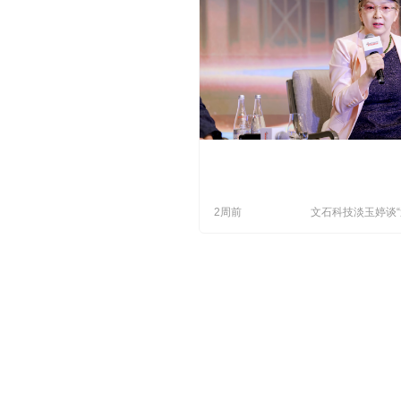
2周前
文石科技淡玉婷谈
期”布局：先吃全
再回本土“练肌肉”