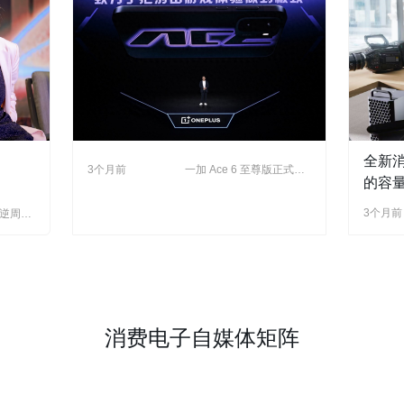
全新
3个月前
一加 Ace 6 至尊版正式发
布：为射击游戏而生的双
的容
形态新装备
的性
3个月前
“逆周
和人
球红利，
求
消费电子自媒体矩阵